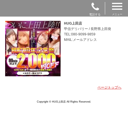
電話する
メニュー
HUG上田店
甲信デリバリー / 長野県上田発
TEL:080-9099-9859
MAIL:メールアドレス
ページトップへ
Copyright © HUG上田店 All Rights Reserved.