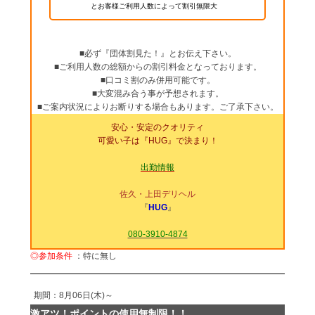
とお客様ご利用人数によって
割引無限大
！
■必ず『団体割見た！』とお伝え下さい。
■ご利用人数の総額からの割引料金となっております。
■口コミ割のみ併用可能です。
■大変混み合う事が予想されます。
■ご案内状況によりお断りする場合もあります。ご了承下さい。
安心・安定のクオリティ
可愛い子は『HUG』で決まり！
出勤情報
佐久・上田デリヘル
『
HUG
』
080-3910-4874
◎参加条件
：特に無し
期間：8月06日(木)～
激アツ！ポイントの使用無制限！！