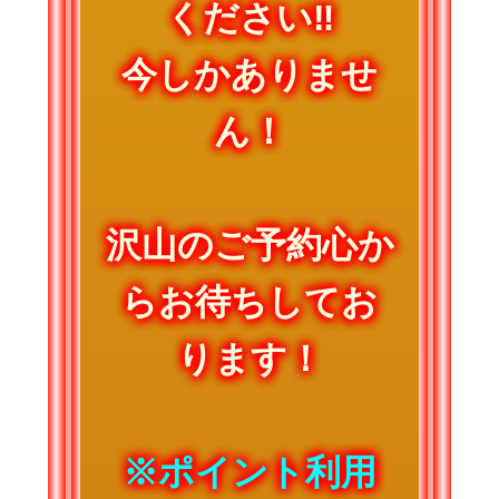
ください‼
今しかありませ
ん！
沢山のご予約心か
らお待ちしてお
ります！
※ポイント利用