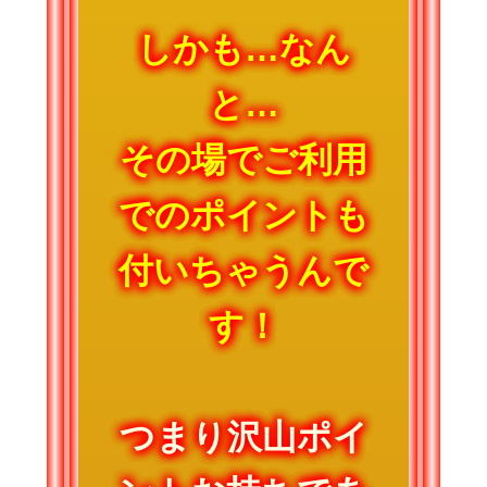
しかも…なん
と…
その場でご利用
でのポイントも
付いちゃうんで
す！
つまり沢山ポイ