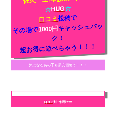
☆
HUG
☆
投稿で
口コミ
キャッシュバッ
1000円
その場で
ク！
超お得に遊べちゃう！！！
気になるあの子も最安価格で！！！
口コミ
割ご利用で!!!