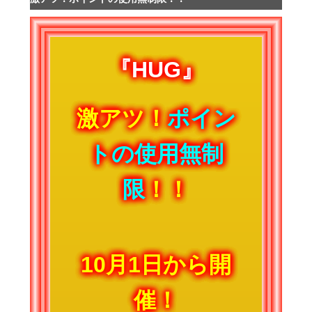
『HUG』
激アツ！
ポイン
トの使用無制
限
！！
10月1日から開
催！