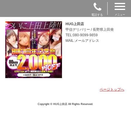
電話する
メニュー
HUG上田店
甲信デリバリー / 長野県上田発
TEL:080-9099-9859
MAIL:メールアドレス
ページトップへ
Copyright © HUG上田店 All Rights Reserved.