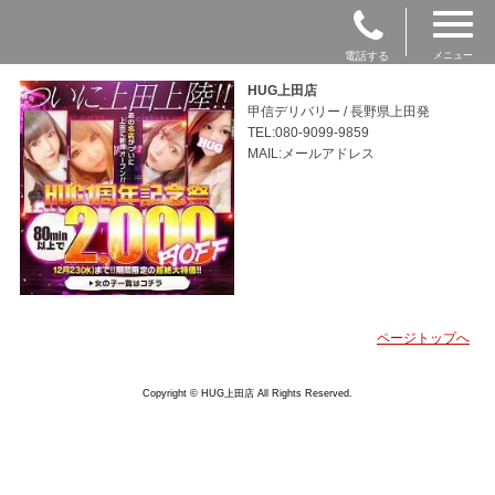
電話する
メニュー
HUG上田店
甲信デリバリー / 長野県上田発
TEL:080-9099-9859
MAIL:メールアドレス
ページトップへ
Copyright © HUG上田店 All Rights Reserved.