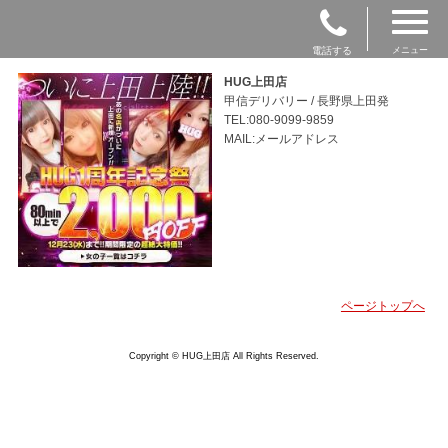
電話する
メニュー
HUG上田店
甲信デリバリー / 長野県上田発
TEL:080-9099-9859
MAIL:メールアドレス
ページトップへ
Copyright © HUG上田店 All Rights Reserved.