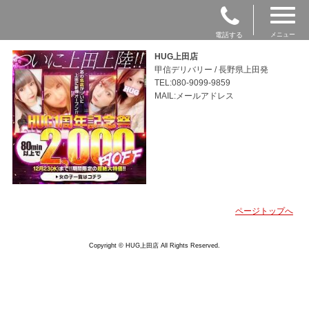
電話する
メニュー
HUG上田店
甲信デリバリー / 長野県上田発
TEL:080-9099-9859
MAIL:メールアドレス
ページトップへ
Copyright © HUG上田店 All Rights Reserved.