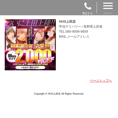
電話する
メニュー
HUG上田店
甲信デリバリー / 長野県上田発
TEL:080-9099-9859
MAIL:メールアドレス
ページトップへ
Copyright © HUG上田店 All Rights Reserved.