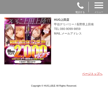
電話する
メニュー
HUG上田店
甲信デリバリー / 長野県上田発
TEL:080-9099-9859
MAIL:メールアドレス
ページトップへ
Copyright © HUG上田店 All Rights Reserved.