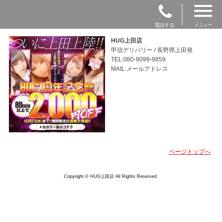
電話する
メニュー
HUG上田店
甲信デリバリー / 長野県上田発
TEL:080-9099-9859
MAIL:メールアドレス
ページトップへ
Copyright © HUG上田店 All Rights Reserved.