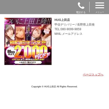
電話する
メニュー
HUG上田店
甲信デリバリー / 長野県上田発
TEL:080-9099-9859
MAIL:メールアドレス
ページトップへ
Copyright © HUG上田店 All Rights Reserved.