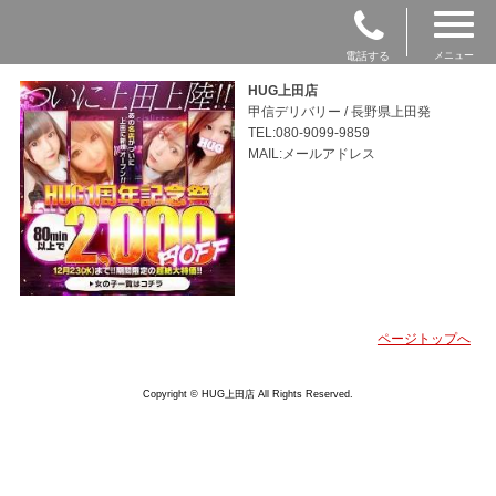
電話する
メニュー
HUG上田店
甲信デリバリー / 長野県上田発
TEL:080-9099-9859
MAIL:メールアドレス
ページトップへ
Copyright © HUG上田店 All Rights Reserved.