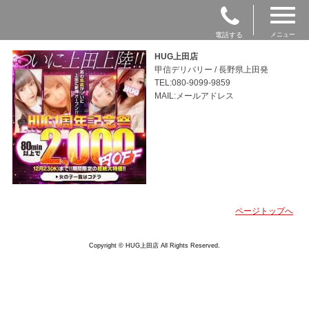
電話する
メニュー
HUG上田店
甲信デリバリー / 長野県上田発
TEL:080-9099-9859
MAIL:メールアドレス
ページトップへ
Copyright © HUG上田店 All Rights Reserved.