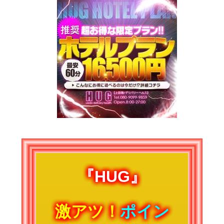
『HUG』
激アツ！
ポイン