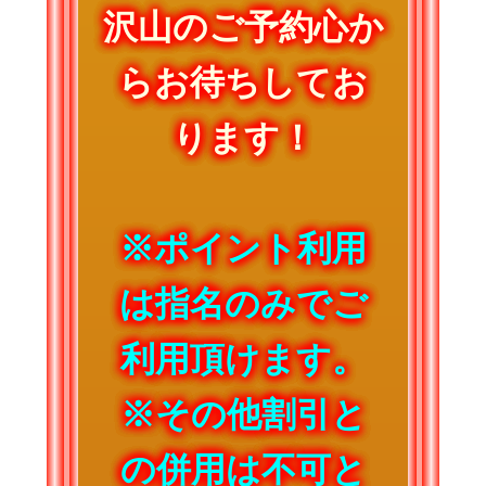
沢山のご予約心か
らお待ちしてお
ります！
※ポイント利用
は指名のみでご
利用頂けます。
※その他割引と
の併用は不可と