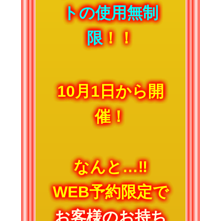
トの使用無制
限
！！
10月1日から開
催！
なんと…‼
WEB予約限定で
お客様のお持ち