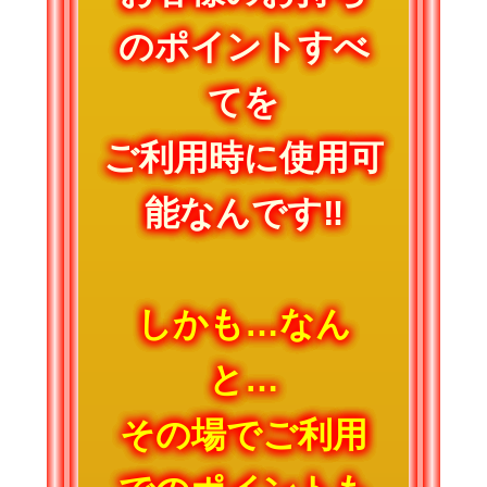
のポイントすべ
てを
ご利用時に使用可
能なんです‼
しかも…なん
と…
その場でご利用